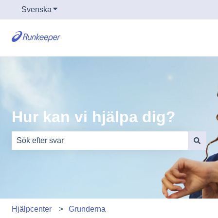
Svenska
Visa undermenyer för översättningar
Hur kan vi hjälpa dig?
Det finns inga förslag eftersom sökfältet är tomt.
Hjälpcenter
Grunderna