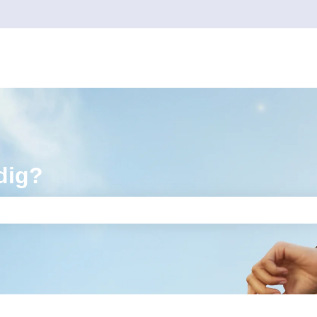
dig?
tet är tomt.