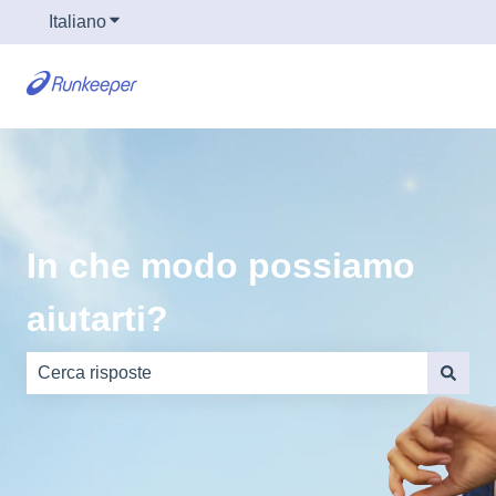
Italiano
Mostra sottomenu per le traduzioni
In che modo possiamo
aiutarti?
Non sono presenti suggerimenti perché il campo di rice