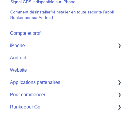
Signal GPS indisponible sur iPhone
Comment désinstaller/réinstaller en toute sécurité l'appli
Runkeeper sur Android
Compte et profil
iPhone
Android
Start
Website
Applications partenaires
Pour commencer
Apple Watch
Runkeeper Go
Applications partenaires
Getting Started
Runkeeper Go