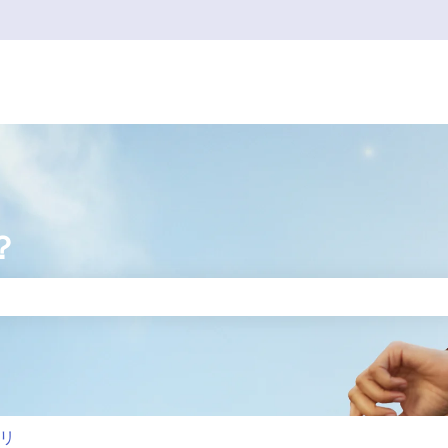
？
りません。
リ