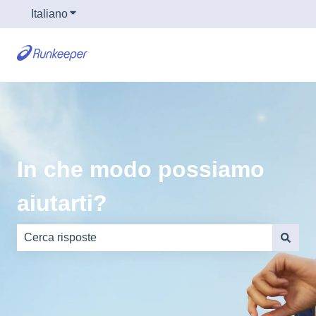
Italiano
Mostra sottomenu per le traduzioni
In che modo possiamo
aiutarti?
Non sono presenti suggerimenti perché il campo di rice