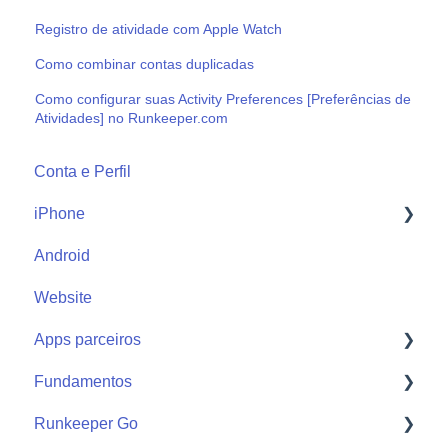
Registro de atividade com Apple Watch
Como combinar contas duplicadas
Como configurar suas Activity Preferences [Preferências de
Atividades] no Runkeeper.com
Conta e Perfil
iPhone
Android
Start
Website
Apps parceiros
Fundamentos
Apple Watch
Runkeeper Go
Apps parceiros
Getting Started