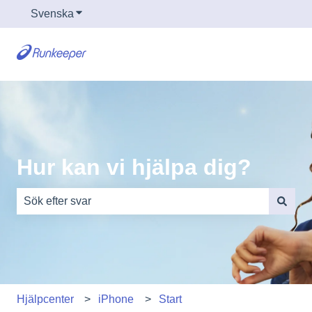
Svenska
Visa undermenyer för översättningar
Hur kan vi hjälpa dig?
Det finns inga förslag eftersom sökfältet är tomt.
Hjälpcenter
iPhone
Start