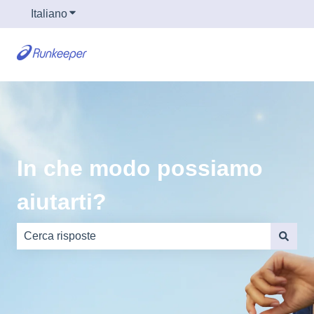
Italiano
Mostra sottomenu per le traduzioni
In che modo possiamo
aiutarti?
Non sono presenti suggerimenti perché il campo di rice