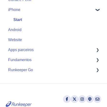
iPhone
Start
Android
Website
Apps parceiros
Fundamentos
Apple Watch
Runkeeper Go
Apps parceiros
Getting Started
Runkeeper Go