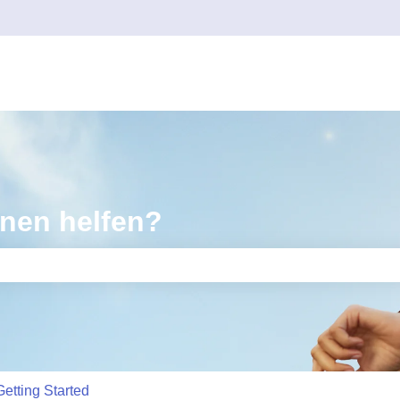
hnen helfen?
feld leer ist.
Getting Started