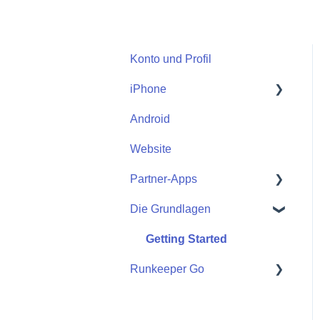
Konto und Profil
iPhone
Android
Start
Website
Partner-Apps
Die Grundlagen
Apple Watch
Partner-Apps
Getting Started
Runkeeper Go
Runkeeper Go