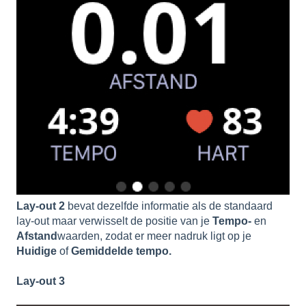
Lay-out 2
bevat dezelfde informatie als de standaard
lay-out maar verwisselt de positie van je
Tempo-
en
Afstand
waarden, zodat er meer nadruk ligt op je
Huidige
of
Gemiddelde tempo.
L
ay-out 3