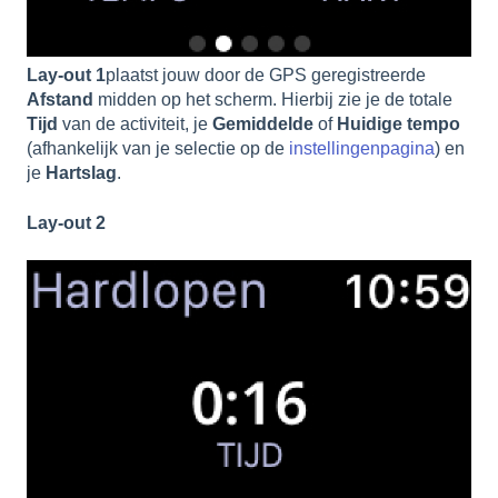
Lay-out 1
plaatst jouw door de GPS geregistreerde
Afstand
midden op het scherm. Hierbij zie je de totale
Tijd
van de activiteit, je
Gemiddelde
of
Huidige tempo
(afhankelijk van je selectie op de
instellingenpagina
) en
je
Hartslag
.
Lay-out 2