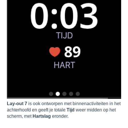
Lay-out 7
is ook ontworpen met binnenactiviteiten in het
achterhoofd en geeft je totale
Tijd
weer midden op het
scherm, met
Hartslag
eronder.