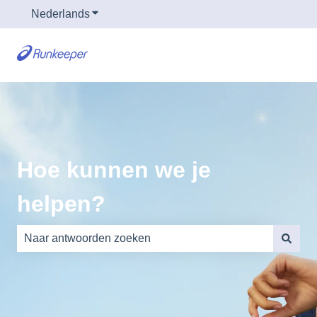
Nederlands
Submenu tonen voor vertalingen
Hoe kunnen we je
helpen?
Er zijn geen suggesties want het zoekveld is leeg.