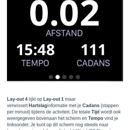
Lay-out 4
lijkt op
Lay-out 1
maar
verwisselt
Hartslag
informatie met je
Cadans
(stappen
per minuut) tijdens de activiteit. De totale
Tijd
wordt ook
weergegeven bovenaan het scherm en
Tempo
vind je
linksonder. Je kunt op dit scherm nog steeds naar