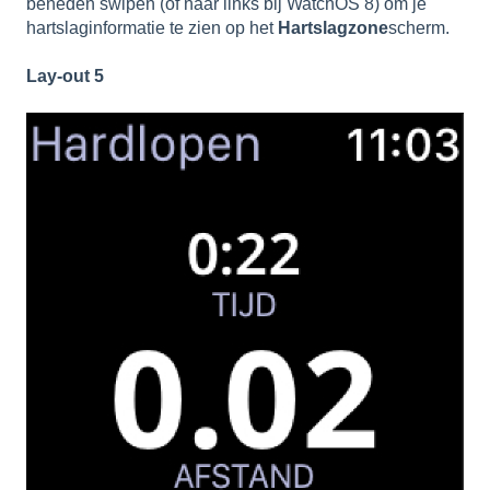
beneden swipen (of naar links bij WatchOS 8) om je
hartslaginformatie te zien op het
Hartslagzone
scherm.
Lay-out 5