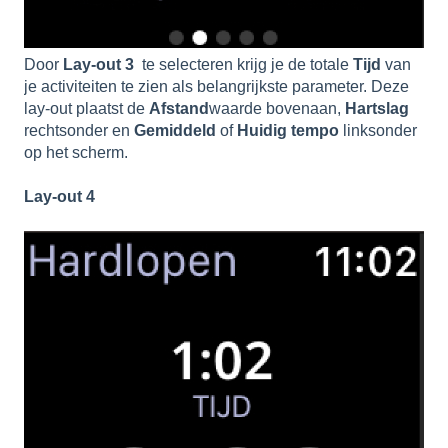
Door
Lay-out 3
te selecteren krijg je de totale
Tijd
van
je activiteiten te zien als belangrijkste parameter. Deze
lay-out plaatst de
Afstand
waarde bovenaan,
Hartslag
rechtsonder en
Gemiddeld
of
Huidig tempo
linksonder
op het scherm.
Lay-out 4