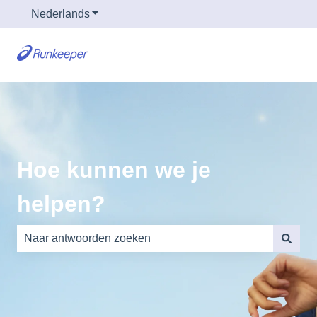
Nederlands
Submenu tonen voor vertalingen
Hoe kunnen we je
helpen?
Er zijn geen suggesties want het zoekveld is leeg.