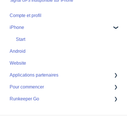
Signal GPS indisponible sur iPhone
Compte et profil
iPhone
Start
Android
Website
Applications partenaires
Pour commencer
Apple Watch
Runkeeper Go
Applications partenaires
Getting Started
Runkeeper Go