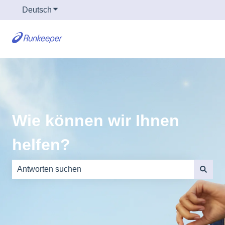
Deutsch
Untermenü für Übersetzungen anzeigen
Wie können wir Ihnen
helfen?
Es gibt keine Vorschläge, da das Suchfeld leer ist.