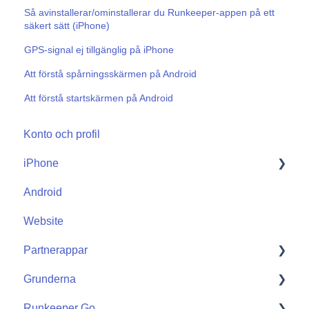
Så avinstallerar/ominstallerar du Runkeeper-appen på ett
säkert sätt (iPhone)
GPS-signal ej tillgänglig på iPhone
Att förstå spårningsskärmen på Android
Att förstå startskärmen på Android
Konto och profil
iPhone
Android
Start
Website
Partnerappar
Grunderna
Apple Watch
Runkeeper Go
Partnerappar
Getting Started