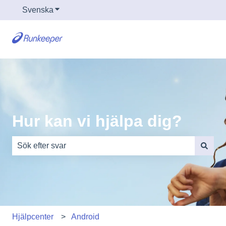
Svenska
Visa undermenyer för översättningar
Hur kan vi hjälpa dig?
Det finns inga förslag eftersom sökfältet är tomt.
Hjälpcenter
Android