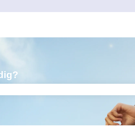
dig?
tet är tomt.