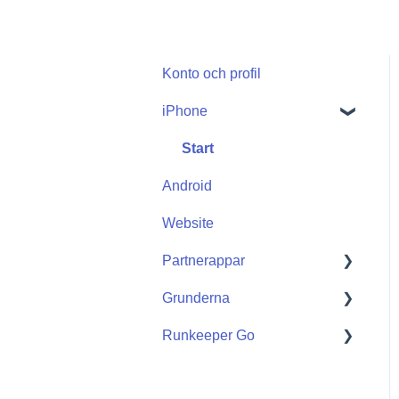
Konto och profil
iPhone
Start
Android
Website
Partnerappar
Grunderna
Apple Watch
Runkeeper Go
Partnerappar
Getting Started
Runkeeper Go