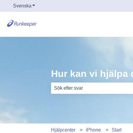
Svenska
Visa undermenyer för översättningar
Hur kan vi hjälpa 
Det finns inga förslag eftersom sökfäl
Hjälpcenter
iPhone
Start