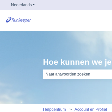
Nederlands
Submenu tonen voor vertalingen
Hoe kunnen we je
Er zijn geen suggesties want het zoe
Helpcentrum
Account en Profiel