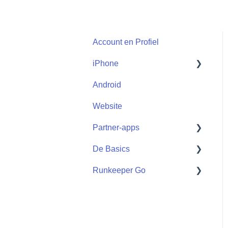
Account en Profiel
iPhone
Android
Start
Website
Partner-apps
De Basics
Partner-apps
Runkeeper Go
Getting Started
Runkeeper Go