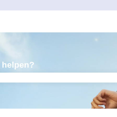
 helpen?
kveld is leeg.