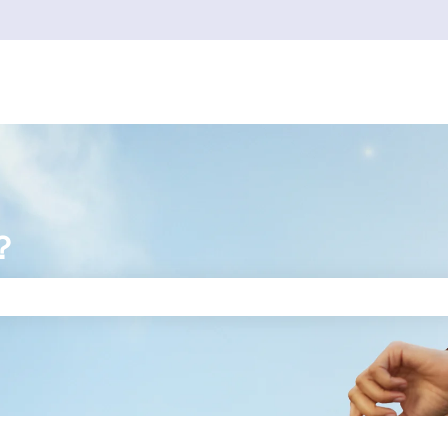
？
りません。