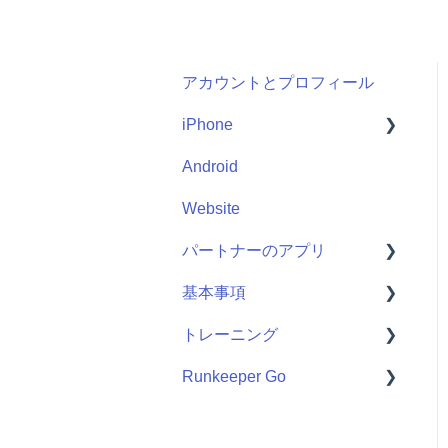
アカウントとプロフィール
iPhone
Android
Me
Website
Start
パートナーのアプリ
基本事項
Apple Watch
トレーニング
パートナーのアプリ
Getting Started
Runkeeper Go
Training Plans
Runkeeper Go