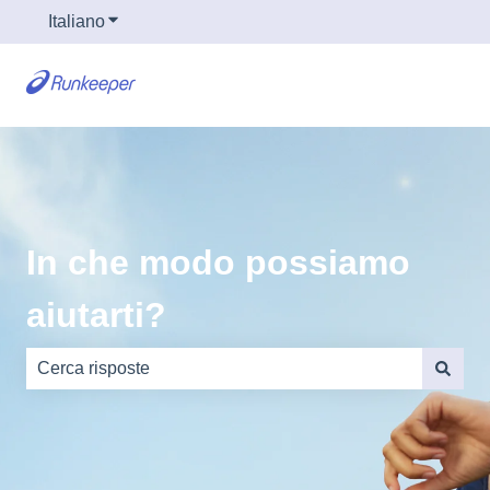
Italiano
Mostra sottomenu per le traduzioni
In che modo possiamo
aiutarti?
Non sono presenti suggerimenti perché il campo di rice