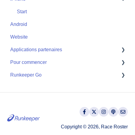
Start
Android
Website
Applications partenaires
Pour commencer
Apple Watch
Runkeeper Go
Applications partenaires
Getting Started
Runkeeper Go
Copyright © 2026, Race Roster