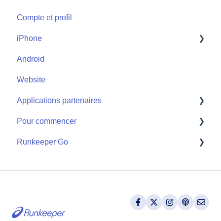
Compte et profil
iPhone
Android
Start
Website
Applications partenaires
Pour commencer
Apple Watch
Runkeeper Go
Applications partenaires
Getting Started
Runkeeper Go