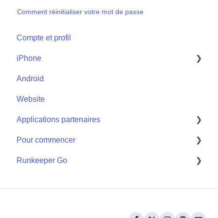
Comment réinitialiser votre mot de passe
Compte et profil
iPhone
Android
Start
Website
Applications partenaires
Pour commencer
Apple Watch
Runkeeper Go
Applications partenaires
Getting Started
Runkeeper Go