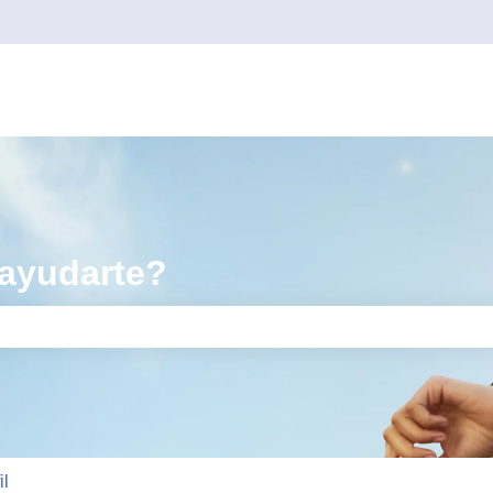
ayudarte?
o de búsqueda está vacío.
il