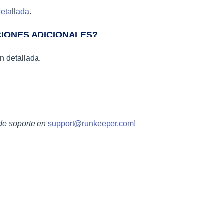
detallada
.
CIONES ADICIONALES?
n detallada.
de soporte en
support@runkeeper.com!