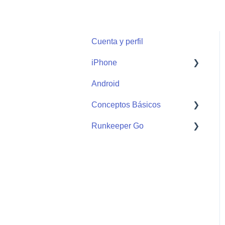
Cuenta y perfil
iPhone
Android
Start
Conceptos Básicos
Runkeeper Go
Getting Started
Runkeeper Go