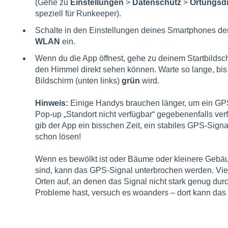
(Gehe zu
Einstellungen
>
Datenschutz
>
Ortungsd
speziell für Runkeeper).
Schalte in den Einstellungen deines Smartphones d
WLAN
ein.
Wenn du die App öffnest, gehe zu deinem Startbildsc
den Himmel direkt sehen können. Warte so lange, b
Bildschirm (unten links)
grün
wird.
Hinweis:
Einige Handys brauchen länger, um ein GPS
Pop-up „Standort nicht verfügbar“ gegebenenfalls verf
gib der App ein bisschen Zeit, ein stabiles GPS-Sign
schon lösen!
Wenn es bewölkt ist oder Bäume oder kleinere Gebäu
sind, kann das GPS-Signal unterbrochen werden. Vie
Orten auf, an denen das Signal nicht stark genug dur
Probleme hast, versuch es woanders – dort kann das 