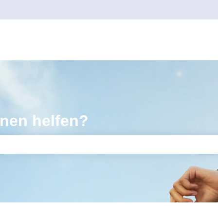
hnen helfen?
feld leer ist.