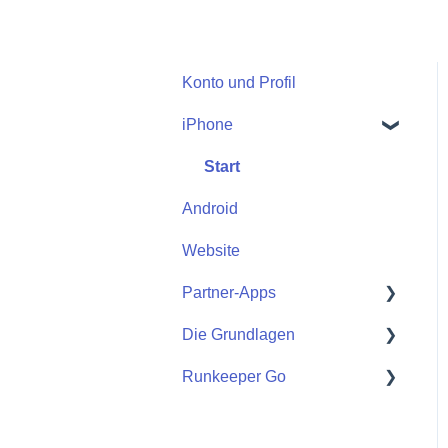
Konto und Profil
iPhone
Start
Android
Website
Partner-Apps
Die Grundlagen
Apple Watch
Runkeeper Go
Partner-Apps
Getting Started
Runkeeper Go