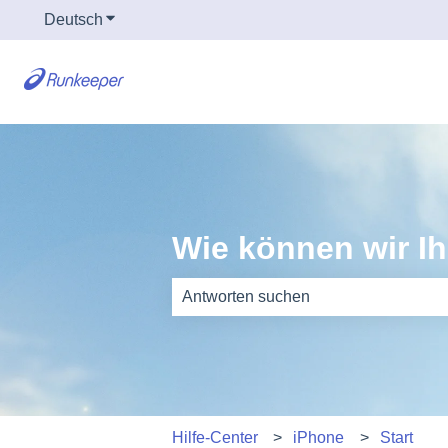
Deutsch
Untermenü für Übersetzungen anzeigen
Wie können wir I
Es gibt keine Vorschläge, da das Such
Hilfe-Center
iPhone
Start