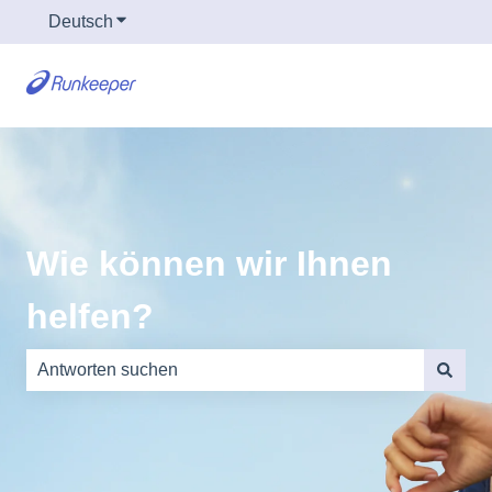
Deutsch
Untermenü für Übersetzungen anzeigen
Wie können wir Ihnen
helfen?
Es gibt keine Vorschläge, da das Suchfeld leer ist.