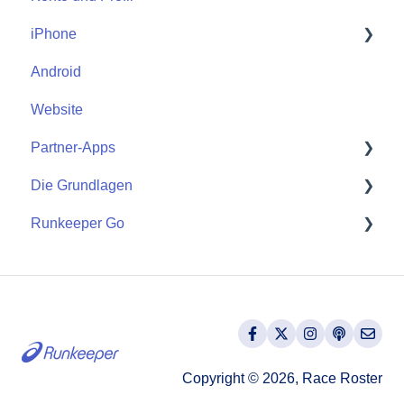
iPhone
Android
Start
Website
Partner-Apps
Die Grundlagen
Apple Watch
Runkeeper Go
Partner-Apps
Getting Started
Runkeeper Go
Copyright © 2026, Race Roster